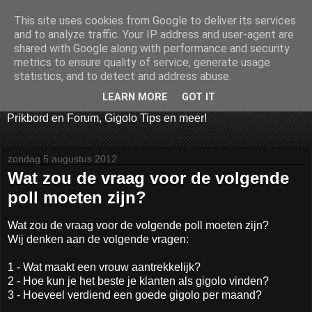
This site uses cookies from Google to deliver its services
GIGOLO WORDEN
and to analyze traffic. Your IP address and user-agent are
shared with Google along with performance and security
metrics to ensure quality of service, generate usage
Welkom bij Gigoloworden.nl! De hardste BALLERS van
statistics, and to detect and address abuse.
Nederland. De website die alles deelt over het werk als
Gigolo, als Gigolo werken, hoe Gigolo worden, Gigolo
LEARN MORE
GOT IT
Vacatures, Gigolo Bijbaan, Gigolo Video's en Foto's, Gigolo
Prikbord en Forum, Gigolo Tips en meer!
zondag 5 augustus 2012
Wat zou de vraag voor de volgende
poll moeten zijn?
Wat zou de vraag voor de volgende poll moeten zijn?
Wij denken aan de volgende vragen:
1 - Wat maakt een vrouw aantrekkelijk?
2 - Hoe kun je het beste je klanten als gigolo vinden?
3 - Hoeveel verdiend een goede gigolo per maand?