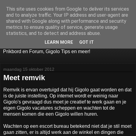
This site uses cookies from Google to deliver its services
GIGOLO WORDEN
and to analyze traffic. Your IP address and user-agent are
shared with Google along with performance and security
metrics to ensure quality of service, generate usage
Welkom bij Gigoloworden.nl! De hardste BALLERS van
statistics, and to detect and address abuse.
Nederland. De website die alles deelt over het werk als
Gigolo, als Gigolo werken, hoe Gigolo worden, Gigolo
LEARN MORE
GOT IT
Vacatures, Gigolo Bijbaan, Gigolo Video's en Foto's, Gigolo
Prikbord en Forum, Gigolo Tips en meer!
maandag 15 oktober 2012
Meet remvik
Remvik is ervan overtuigd dat hij Gigolo gaat worden en dat
is de juiste instelling. Op internet wordt er weinig naar
Gigolo's gevraagd dus moet je creatief te werk gaan en je
eigen Gigolo vacatures scheppen en wachten tot de
mensen komen die een Gigolo willen huren.
Wachten op een escort bureau betekend niet dat je stil moet
gaan zitten, er is altijd werk aan de winkel en dingen die