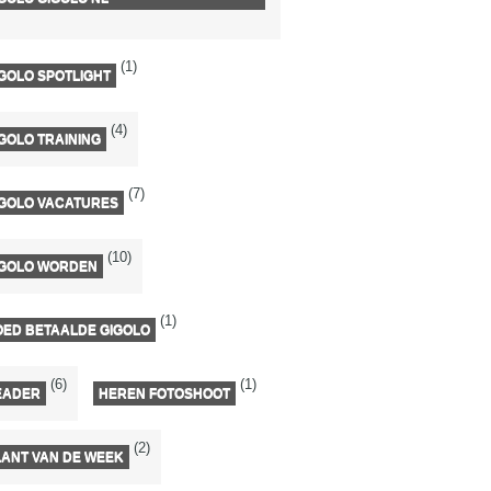
(1)
GOLO SPOTLIGHT
(4)
GOLO TRAINING
(7)
IGOLO VACATURES
(10)
IGOLO WORDEN
(1)
OED BETAALDE GIGOLO
(6)
(1)
EADER
HEREN FOTOSHOOT
(2)
LANT VAN DE WEEK