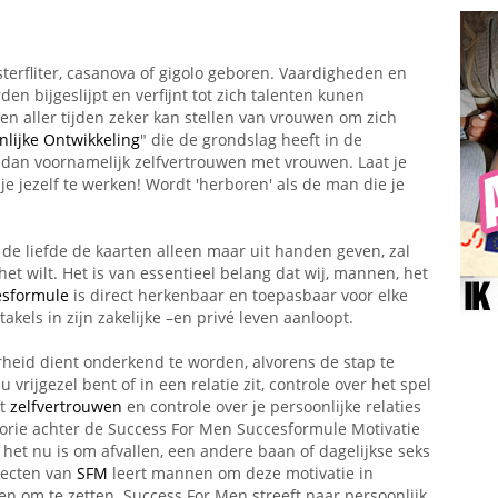
terfliter, casanova of gigolo geboren. Vaardigheden en
 bijgeslijpt en verfijnt tot zich talenten kunen
n aller tijden zeker kan stellen van vrouwen om zich
nlijke Ontwikkeling
" die de grondslag heeft in de
 dan voornamelijk zelfvertrouwen met vrouwen. Laat je
 je jezelf te werken! Wordt 'herboren' als de man die je
e liefde de kaarten alleen maar uit handen geven, zal
het wilt. Het is van essentieel belang dat wij, mannen, het
esformule
is direct herkenbaar en toepasbaar voor elke
kels in zijn zakelijke –en privé leven aanloopt.
heid dient onderkend te worden, alvorens de stap te
u vrijgezel bent of in een relatie zit, controle over het spel
ft
zelfvertrouwen
en controle over je persoonlijke relaties
eorie achter de Success For Men Succesformule Motivatie
het nu is om afvallen, een andere baan of dagelijkse seks
ajecten van
SFM
leert mannen om deze motivatie in
n om te zetten. Success For Men streeft naar persoonlijk