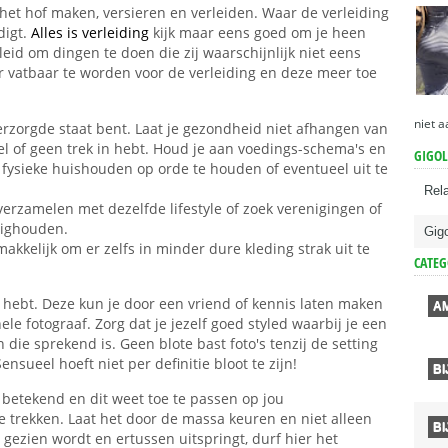
 het hof maken, versieren en verleiden. Waar de verleiding
digt.
Alles is verleiding
kijk maar eens goed om je heen
eid om dingen te doen die zij waarschijnlijk niet eens
vatbaar te worden voor de verleiding en deze meer toe
niet a
verzorgde staat bent. Laat je gezondheid niet afhangen van
l of geen trek in hebt. Houd je aan voedings-schema's en
GIGOL
fysieke huishouden op orde te houden of eventueel uit te
Rel
erzamelen met dezelfde lifestyle of zoek verenigingen of
zighouden.
Gigo
akkelijk om er zelfs in minder dure kleding strak uit te
CATEG
lf hebt. Deze kun je door een vriend of kennis laten maken
A
le fotograaf. Zorg dat je jezelf goed styled waarbij je een
die sprekend is. Geen blote bast foto's tenzij de setting
ensueel hoeft niet per definitie bloot te zijn!
B
 betekend en dit weet toe te passen op jou
ke trekken. Laat het door de massa keuren en niet alleen
B
 gezien wordt en ertussen uitspringt, durf hier het