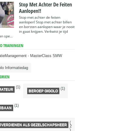
Stop Met Achter De Feiten
Aanlopen!!
Stop met achter de feiten
aanlopen! Stop met achter billen
en borsten aanlopen waar je nooit
in gaat knijpen. Verkwist je tijd
an spe...
O TRAININGEN
atieManagement - MasterClass SMW
lo Informatiedag
ORIEN
(1)
(1)
MATEUR
BEROEP GIGOLO
(1)
IJBAAN
(
IJVERDIENEN ALS GEZELSCHAPSHEER
2
)