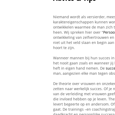
Niemand wordt als versierder, mees
karaktereigenschappen kunnen worden
ontwikkelen waarmee de man zich te
heen. Wij spreken hier over "
Persoo
ontwikkeling van zelfvertrouwen en
niet uit het veld slaan en begin aan
hoort te zijn.
Wanneer mannen bij hun succes in d
het nooit gaan zoals en wanneer jij 
heft in eigen hand nemen. De
succ
man, aangezien elke man tegen obsta
De theorie over vrouwen en onzeker
zetten naar werkelijk succes. Of je n
van de verleiding met vrouwen gee
die invloed hebben op je leven. Th
levert begeerte op en andersom. Of 
gaat. De trainings –en coachingstr
daadkracht en persoonlijke successe