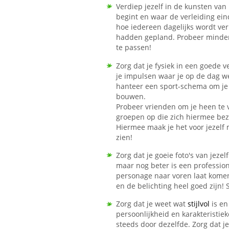
Verdiep jezelf in de kunsten van
begint en waar de verleiding ein
hoe iedereen dagelijks wordt verl
hadden gepland. Probeer minder 
te passen!
Zorg dat je fysiek in een goede 
je impulsen waar je op de dag we
hanteer een sport-schema om je 
bouwen.
Probeer vrienden om je heen te v
groepen op die zich hiermee be
Hiermee maak je het voor jezelf m
zien!
Zorg dat je goeie foto's van jeze
maar nog beter is een professione
personage naar voren laat komen 
en de belichting heel goed zijn! S
Zorg dat je weet wat
stijlvol
is en
persoonlijkheid en karakteristie
steeds door dezelfde. Zorg dat je