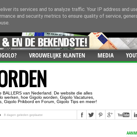
liver its services and to analyze traffic. Your IP address and us
rmance and security metrics to ensure quality of service, gene
buse.
IGOLO?
VROUWELIJKE KLANTEN
MEDIA
YOU
ORDEN
e BALLERS van Nederland. De website die alles
golo werken, hoe Gigolo worden, Gigolo Vacatures,
's, Gigolo Prikbord en Forum, Gigolo Tips en meer!
n
8 dagen geleden geplaatst
 betaald te krijgen?
13 dagen geleden geplaatst
AANME
Posted 131 days ago