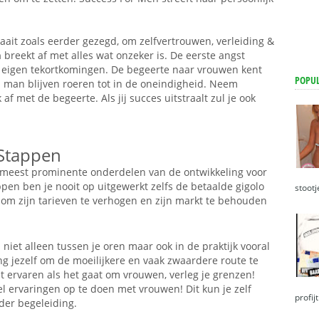
it zoals eerder gezegd, om zelfvertrouwen, verleiding &
n
breekt af met alles wat onzeker is. De eerste angst
de eigen tekortkomingen. De begeerte naar vrouwen kent
POPUL
n man blijven roeren tot in de oneindigheid. Neem
af met de begeerte. Als jij succes uitstraalt zul je ook
 Stappen
 meest prominente onderdelen van de ontwikkeling voor
pen ben je nooit op uitgewerkt zelfs de betaalde gigolo
stootj
om zijn tarieven te verhogen en zijn markt te behouden
 niet alleen tussen je oren maar ook in de praktijk vooral
g jezelf om de moeilijkere en vaak zwaardere route te
 ervaren als het gaat om vrouwen, verleg je grenzen!
l ervaringen op te doen met vrouwen! Dit kun je zelf
profijt
der begeleiding.