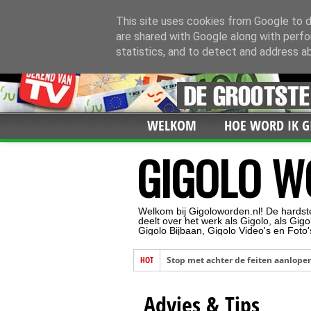
This site uses cookies from Google to de
are shared with Google along with perfo
statistics, and to detect and address a
WELKOM
HOE WORD IK G
GIGOLO W
Welkom bij Gigoloworden.nl! De hardst
deelt over het werk als Gigolo, als Gi
Gigolo Bijbaan, Gigolo Video's en Foto
Stop met achter de feiten aanlope
HOT
Waarom seks hebben zonder ervoor
Advies & Tips
Gigolo Worden klant van de week