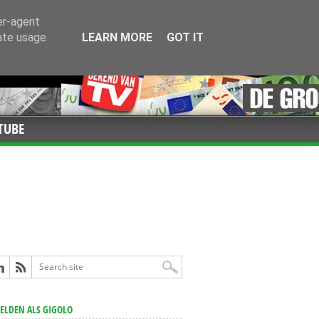
er-agent
rate usage
LEARN MORE
GOT IT
TUBE
LDEN ALS GIGOLO