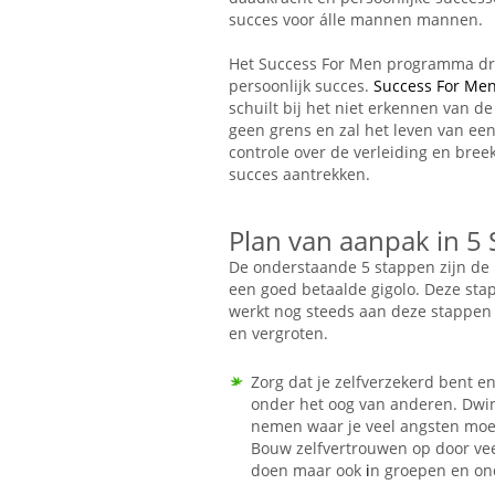
succes voor álle mannen mannen.
Het Success For Men programma draa
persoonlijk succes.
Success For Me
schuilt bij het niet erkennen van 
geen grens en zal het leven van ee
controle over de verleiding en breek 
succes aantrekken.
Plan van aanpak in 5
De onderstaande 5 stappen zijn de
een goed betaalde gigolo. Deze stap
werkt nog steeds aan deze stappen 
en vergroten.
Zorg dat je zelfverzekerd bent en
onder het oog van anderen. Dwin
nemen waar je veel angsten moet
Bouw zelfvertrouwen op door vee
doen maar ook
i
n groepen en on