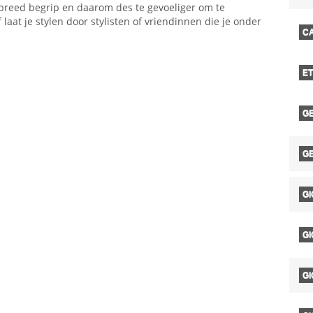
 breed begrip en daarom des te gevoeliger om te
f laat je stylen door stylisten of vriendinnen die je onder
C
ET
G
G
GI
G
GI